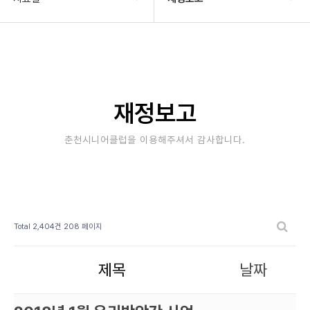
기관소개
자료실
사업안내
재정보고
알림마당
정보공개
재정보고
자료실
자료실(이전자료)
춘천시니어클럽을 이용해주셔서 감사합니다.
후원/자원봉사
Total 2,404건
208 페이지
제목
날짜