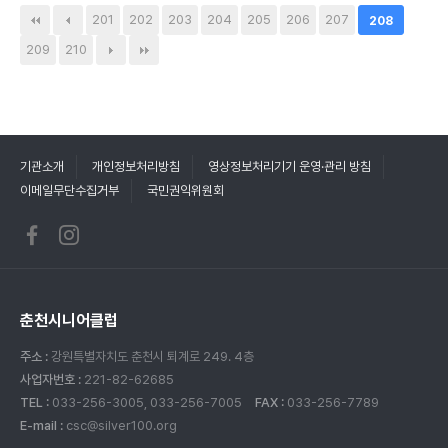
201
202
203
204
205
206
207
208
209
210
기관소개
개인정보처리방침
영상정보처리기기 운영·관리 방침
이메일무단수집거부
국민권익위원회
춘천시니어클럽
주소 :
강원특별자치도 춘천시 퇴계로 249. 4층
사업자번호 :
221-82-62685
TEL :
033-256-3005, 033-256-7005
FAX :
033-256-7789
E-mail :
csc@silver100.org