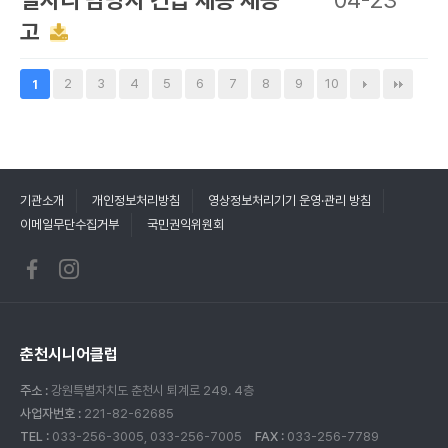
일자리 담당자 긴급 채용 재공
04-23
고
2
3
4
5
6
7
8
9
10
1
기관소개
개인정보처리방침
영상정보처리기기 운영·관리 방침
이메일무단수집거부
국민권익위원회
춘천시니어클럽
주소 :
강원특별자치도 춘천시 퇴계로 249. 4층
사업자번호 :
221-82-62685
TEL :
033-256-3005, 033-256-7005
FAX :
033-256-7789