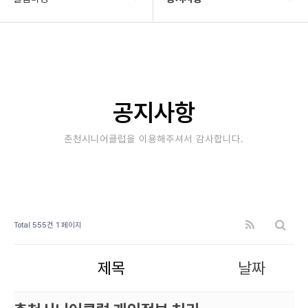
기관소개
공지사항
사업안내
타기관소식
알림마당
보도자료
공지사항
자료실
사진&영상
춘천시니어클럽을 이용해주셔서 감사합니다.
후원/자원봉사
고충상담창구
대관안내
Total 555건
1 페이지
제목
날짜