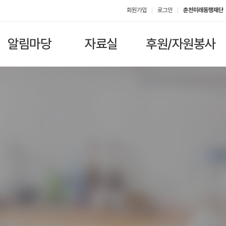
회원가입
로그인
춘천미래동행재단
알림마당
자료실
후원/자원봉사