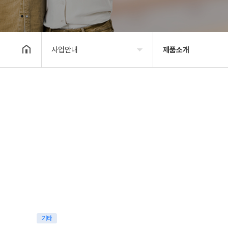
사업안내
제품소개
기관소개
일자리배정현황
사업안내
일자리참여방법
알림마당
노인공익활동
자료실
공동체사업단
후원/자원봉사
노인역량활용
제품소개
기타