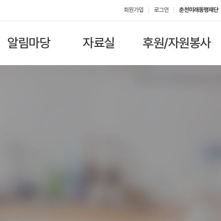
회원가입
로그인
춘천미래동행재단
알림마당
자료실
후원/자원봉사