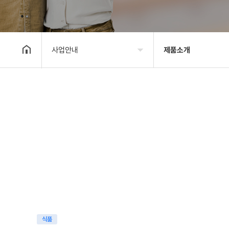
사업안내
제품소개
기관소개
일자리배정현황
사업안내
일자리참여방법
알림마당
노인공익활동
자료실
공동체사업단
후원/자원봉사
노인역량활용
제품소개
식품