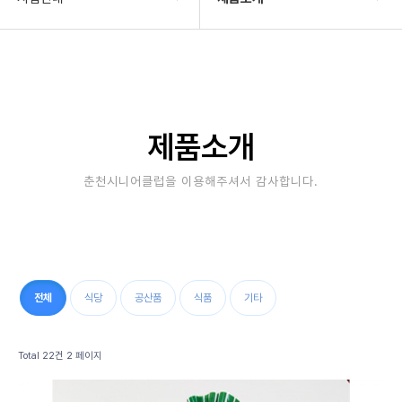
기관소개
일자리배정현황
사업안내
일자리참여방법
알림마당
노인공익활동
제품소개
자료실
공동체사업단
춘천시니어클럽을 이용해주셔서 감사합니다.
후원/자원봉사
노인역량활용
제품소개
전체
식당
공산품
식품
기타
Total 22건
2 페이지