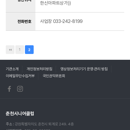
한신아파트상가))
사업장 033-242-8199
전화번호
1
2
기관소개
개인정보처리방침
영상정보처리기기 운영·관리 방침
이메일무단수집거부
국민권익위원회
춘천시니어클럽
주소 :
강원특별자치도 춘천시 퇴계로 249. 4층