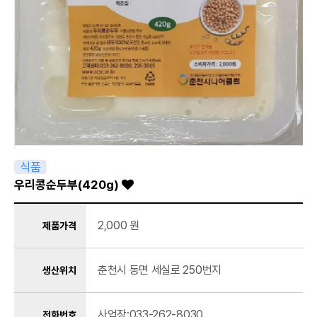
식품
우리콩순두부(420g)
2,000 원
제품가격
춘천시 동면 세실로 250번지
생산위치
사업장:033-262-8030
전화번호