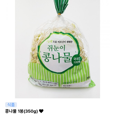
식품
콩나물 1봉(350g)