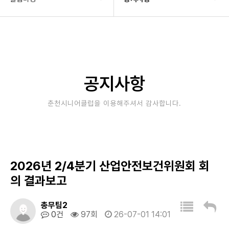
기관소개
공지사항
사업안내
타기관소식
알림마당
보도자료
공지사항
자료실
사진&영상
춘천시니어클럽을 이용해주셔서 감사합니다.
후원/자원봉사
고충상담창구
대관안내
2026년 2/4분기 산업안전보건위원회 회
의 결과보고
총무팀2
0건
97회
26-07-01 14:01