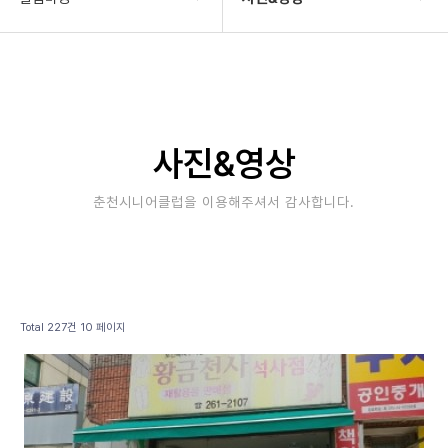
기관소개
공지사항
사업안내
타기관소식
알림마당
보도자료
사진&영상
자료실
사진&영상
춘천시니어클럽을 이용해주셔서 감사합니다.
후원/자원봉사
고충상담창구
대관안내
Total 227건
10 페이지