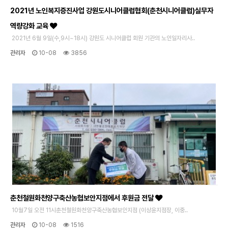
2021년 노인복지증진사업 강원도시니어클럽협회(춘천시니어클럽)실무자
역량강화 교육
2021년 6월 9일(수,9시~18시) 강원도 시니어클럽 회원 기관의 노인일자리사..
관리자
10-08
3856
춘천철원화천양구축산농협보안지점에서 후원금 전달
10월7일 오전 11시춘천철원화천양구축산농협보안지점 (이상윤지점장, 이중..
관리자
10-08
1516