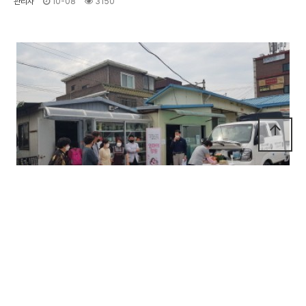
관리자
10-08
3150
arrow_upward
2021년 일자리 기능보강지원사업 기관차량(더블캡) 수령
5월 24일 2021년 기능보강지원사업으로 강원도와 춘천시로부터 ..
관리자
10-08
2734