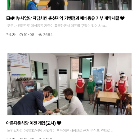
EM비누사업단 자담치킨 춘천지역 가맹점과 폐식용유 기부 계약체결
코로나 영향으로 폐식용유 가격이 폭등하면서 폐유를 구할수 없어 &nb..
관리자
10-08
2684
아름다운식당 이전 개업(고사)
노인일자리 아름다운식당 사업장이 부득이한 사정으로 근처 우석초 옆으로 ..