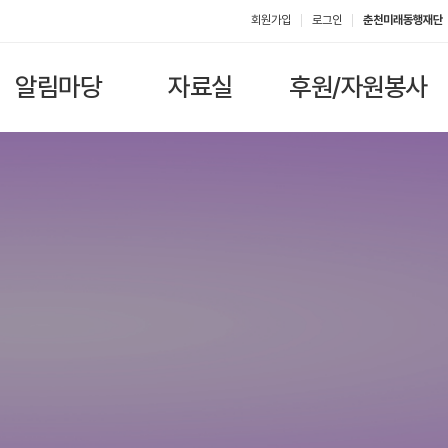
회원가입
로그인
춘천미래동행재단
알림마당
자료실
후원/자원봉사