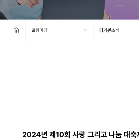
알림마당
타기관소식
기관소개
공지사항
사업안내
타기관소식
알림마당
보도자료
자료실
사진&영상
후원/자원봉사
고충상담창구
대관안내
2024년 제10회 사랑 그리고 나눔 대축제