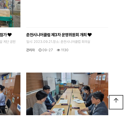
 참가
춘천시니어클럽 제3차 운영위원회 개최
 앞 계단 공원
일시: 2023.09.21.장소: 춘천시니어클럽 회의실
관리자
09-27
1130
arrow_upward