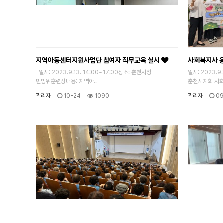
지역아동센터지원사업단 참여자 직무교육 실시
사회복지사 
일시: 2023.9.13. 14:00~17:00장소: 춘천시청
일시: 2023.
민방위훈련장내용: 지역아..
춘천시지회 사회
관리자
10-24
1090
관리자
09