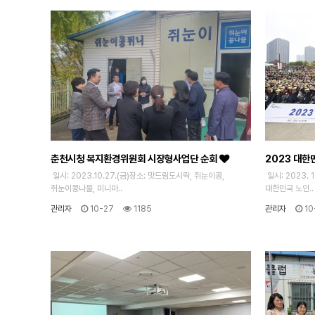
춘천시청 복지환경위원회 시장형사업단 순회
2023 대한
일시: 2023.10.27.(금)장소: 맛드림도시락, 쥐눈이콩,
일시: 2023. 
쥐눈이콩나물, 미니마..
대한민국 노인..
관리자
10-27
1185
관리자
10