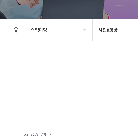
알림마당
사진&영상
기관소개
공지사항
사업안내
타기관소식
알림마당
보도자료
자료실
사진&영상
후원/자원봉사
고충상담창구
대관안내
Total 227건
7 페이지