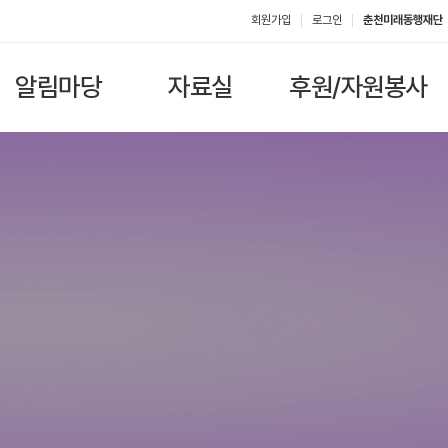
회원가입
로그인
춘천미래동행재단
알림마당
자료실
후원/자원봉사