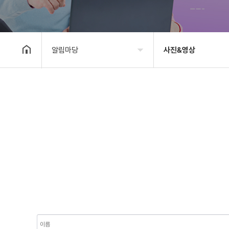
알림마당
사진&영상
기관소개
공지사항
사업안내
타기관소식
알림마당
보도자료
자료실
사진&영상
후원/자원봉사
고충상담창구
대관안내