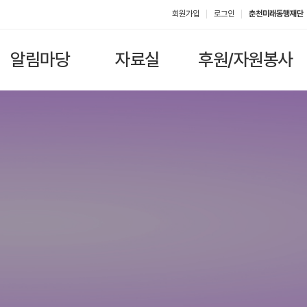
회원가입
로그인
춘천미래동행재단
알림마당
자료실
후원/자원봉사