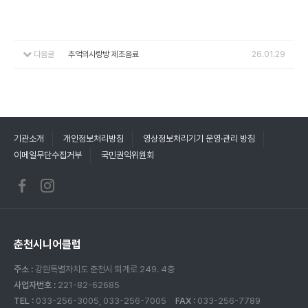
다음글
추억의사랑방 제조음료
26.01.29
기관소개
개인정보처리방침
영상정보처리기기 운영·관리 방침
이메일무단수집거부
국민권익위원회
춘천시니어클럽
주소 :
강원특별자치도 춘천시 퇴계로 249. 4층
사업자번호 :
221-82-62685
TEL :
033-256-3005, 033-256-7005
FAX :
033-256-7789