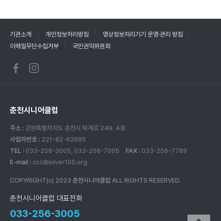
기관소개
개인정보처리방침
영상정보처리기기 운영·관리 방침
이메일무단수집거부
국민권익위원회
춘천시니어클럽
주소 :
강원특별자치도 춘천시 퇴계로 249. 4층
사업자번호 :
221-82-62685
TEL :
033-256-3005, 033-256-7005
FAX :
033-256-7789
E-mail :
csc@silver100.org
COPYRIGHT(c) 2023
춘천시니어클럽
ALL RIGHTS RESERVED.
춘천시니어클럽 대표전화
033-256-3005