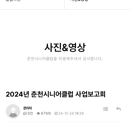
기관소개
공지사항
사업안내
타기관소식
알림마당
보도자료
사진&영상
자료실
사진&영상
춘천시니어클럽을 이용해주셔서 감사합니다.
후원/자원봉사
고충상담창구
대관안내
2024년 춘천시니어클럽 사업보고회
관리자
0건
878회
24-12-24 18:26