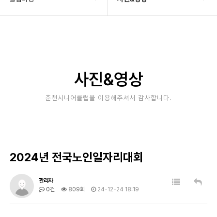
기관소개
공지사항
사업안내
타기관소식
알림마당
보도자료
사진&영상
자료실
사진&영상
춘천시니어클럽을 이용해주셔서 감사합니다.
후원/자원봉사
고충상담창구
대관안내
2024년 전국노인일자리대회
관리자
0건
809회
24-12-24 18:19